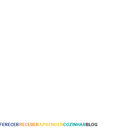
FERECER
RECEBER
APRENDER
COZINHAR
BLOG