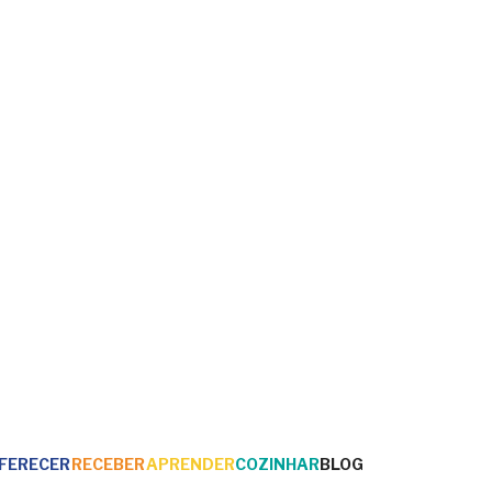
FERECER
RECEBER
APRENDER
COZINHAR
BLOG