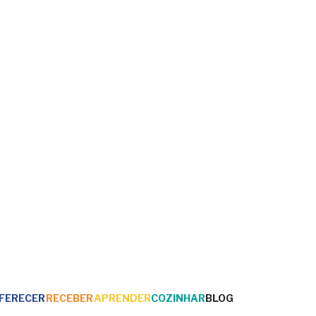
FERECER
RECEBER
APRENDER
COZINHAR
BLOG