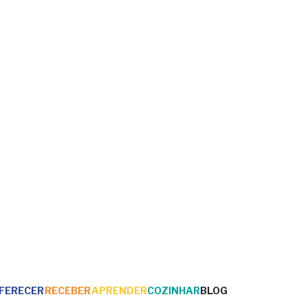
FERECER
RECEBER
APRENDER
COZINHAR
BLOG