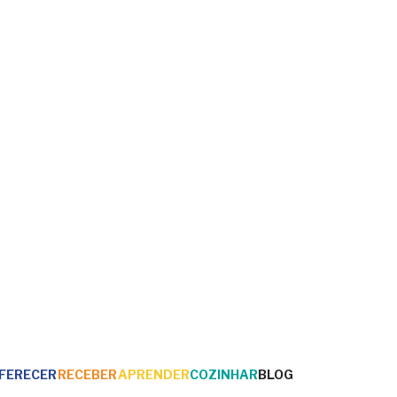
FERECER
RECEBER
APRENDER
COZINHAR
BLOG