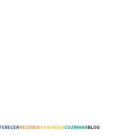
FERECER
RECEBER
APRENDER
COZINHAR
BLOG