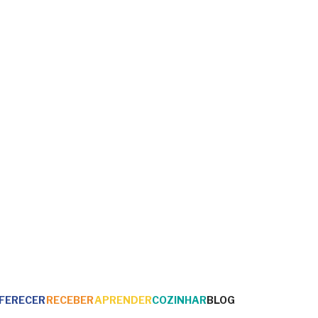
FERECER
RECEBER
APRENDER
COZINHAR
BLOG