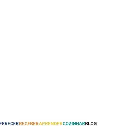
FERECER
RECEBER
APRENDER
COZINHAR
BLOG