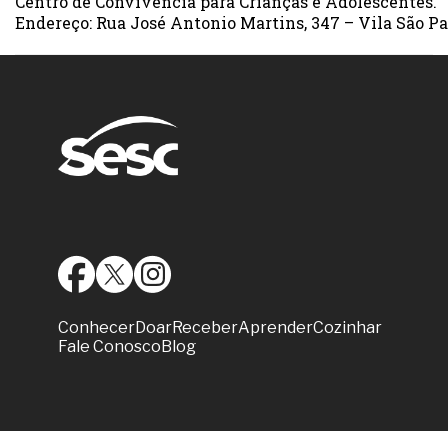
Centro de Convivência para Crianças e Adolescentes.
Endereço: Rua José Antonio Martins, 347 – Vila São Pau
Conhecer
Doar
Receber
Aprender
Cozinhar
Fale Conosco
Blog