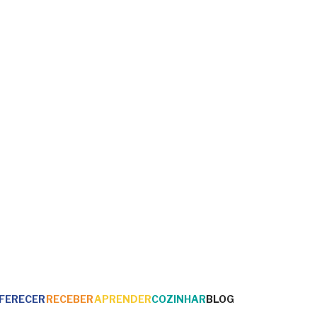
FERECER
RECEBER
APRENDER
COZINHAR
BLOG