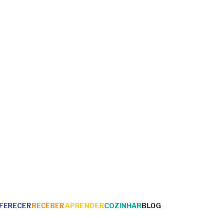
FERECER
RECEBER
APRENDER
COZINHAR
BLOG