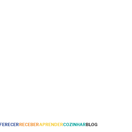
FERECER
RECEBER
APRENDER
COZINHAR
BLOG