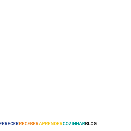
FERECER
RECEBER
APRENDER
COZINHAR
BLOG