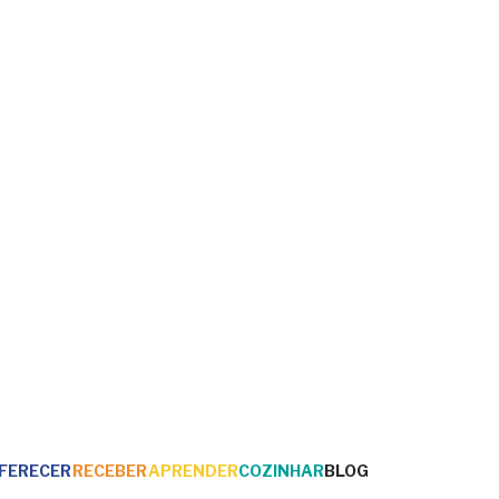
FERECER
RECEBER
APRENDER
COZINHAR
BLOG