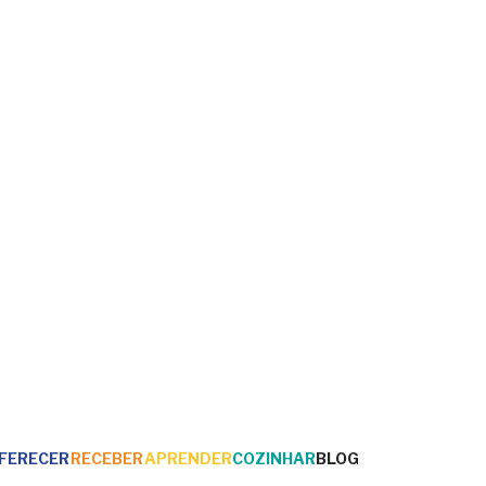
FERECER
RECEBER
APRENDER
COZINHAR
BLOG