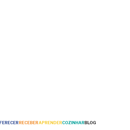
FERECER
RECEBER
APRENDER
COZINHAR
BLOG