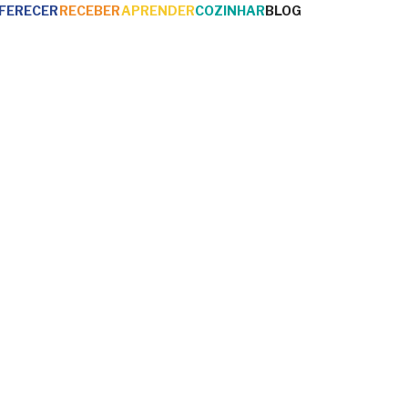
FERECER
RECEBER
APRENDER
COZINHAR
BLOG