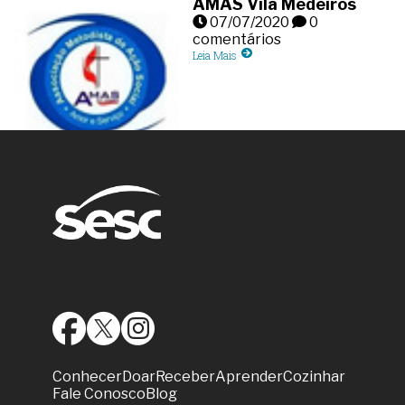
AMAS Vila Medeiros
07/07/2020
0
comentários
Leia Mais
Conhecer
Doar
Receber
Aprender
Cozinhar
Fale Conosco
Blog