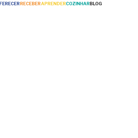
FERECER
RECEBER
APRENDER
COZINHAR
BLOG