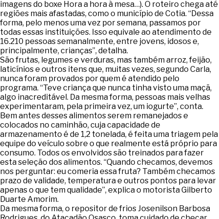
imagens do boxe Hora a hora à mesa…). O roteiro chega até
regiões mais afastadas, como o município de Cotia. “Dessa
forma, pelo menos uma vez por semana, passamos por
todas essas instituições. Isso equivale ao atendimento de
16.210 pessoas semanalmente, entre jovens, idosos e,
principalmente, crianças”, detalha.
São frutas, legumes e verduras, mas também arroz, feijão,
laticínios e outros itens que, muitas vezes, segundo Carla,
nunca foram provados por quem é atendido pelo
programa. “Teve criança que nunca tinha visto uma maçã,
algo inacreditável. Da mesma forma, pessoas mais velhas
experimentaram, pela primeira vez, um iogurte”, conta.
Bem antes desses alimentos serem remanejados e
colocados no caminhão, cuja capacidade de
armazenamento é de 1,2 tonelada, é feita uma triagem pela
equipe do veículo sobre o que realmente está próprio para
consumo. Todos os envolvidos são treinados para fazer
esta seleção dos alimentos. “Quando checamos, devemos
nos perguntar: eu comeria essa fruta? Também checamos
prazo de validade, temperatura e outros pontos para levar
apenas o que tem qualidade”, explica o motorista Gilberto
Duarte Amorim.
Da mesma forma, o repositor de frios Josenilson Barbosa
Rodrigues, do Atacadão Osasco, toma cuidado de checar