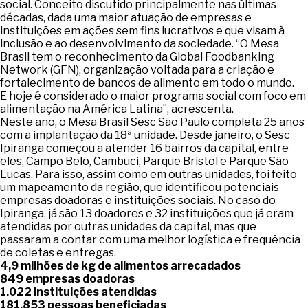
social. Conceito discutido principalmente nas últimas
décadas, dada uma maior atuação de empresas e
instituições em ações sem fins lucrativos e que visam à
inclusão e ao desenvolvimento da sociedade. “O Mesa
Brasil tem o reconhecimento da Global Foodbanking
Network (GFN), organização voltada para a criação e
fortalecimento de bancos de alimento em todo o mundo.
E hoje é considerado o maior programa social com foco em
alimentação na América Latina”, acrescenta.
Neste ano, o Mesa Brasil Sesc São Paulo completa 25 anos
com a implantação da 18ª unidade. Desde janeiro, o Sesc
Ipiranga começou a atender 16 bairros da capital, entre
eles, Campo Belo, Cambuci, Parque Bristol e Parque São
Lucas. Para isso, assim como em outras unidades, foi feito
um mapeamento da região, que identificou potenciais
empresas doadoras e instituições sociais. No caso do
Ipiranga, já são 13 doadores e 32 instituições que já eram
atendidas por outras unidades da capital, mas que
passaram a contar com uma melhor logística e frequência
de coletas e entregas.
4,9 milhões de kg de alimentos arrecadados
849 empresas doadoras
1.022 instituições atendidas
181.853 pessoas beneficiadas