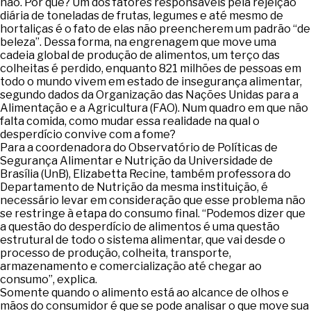
não. Por quê? Um dos fatores responsáveis pela rejeição
diária de toneladas de frutas, legumes e até mesmo de
hortaliças é o fato de elas não preencherem um padrão “de
beleza”. Dessa forma, na engrenagem que move uma
cadeia global de produção de alimentos, um terço das
colheitas é perdido, enquanto 821 milhões de pessoas em
todo o mundo vivem em estado de insegurança alimentar,
segundo dados da Organização das Nações Unidas para a
Alimentação e a Agricultura (FAO). Num quadro em que não
falta comida, como mudar essa realidade na qual o
desperdício convive com a fome?
Para a coordenadora do Observatório de Políticas de
Segurança Alimentar e Nutrição da Universidade de
Brasília (UnB), Elizabetta Recine, também professora do
Departamento de Nutrição da mesma instituição, é
necessário levar em consideração que esse problema não
se restringe à etapa do consumo final. “Podemos dizer que
a questão do desperdício de alimentos é uma questão
estrutural de todo o sistema alimentar, que vai desde o
processo de produção, colheita, transporte,
armazenamento e comercialização até chegar ao
consumo”, explica.
Somente quando o alimento está ao alcance de olhos e
mãos do consumidor é que se pode analisar o que move sua