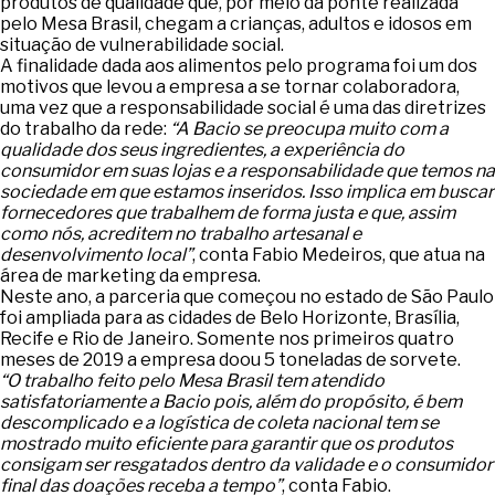
produtos de qualidade que, por meio da ponte realizada
pelo Mesa Brasil, chegam a crianças, adultos e idosos em
situação de vulnerabilidade social.
A finalidade dada aos alimentos pelo programa foi um dos
motivos que levou a empresa a se tornar colaboradora,
uma vez que a responsabilidade social é uma das diretrizes
do trabalho da rede:
“A Bacio se preocupa muito com a
qualidade dos seus ingredientes, a experiência do
consumidor em suas lojas e a responsabilidade que temos na
sociedade em que estamos inseridos. Isso implica em buscar
fornecedores que trabalhem de forma justa e que, assim
como nós, acreditem no trabalho artesanal e
desenvolvimento local”
, conta Fabio Medeiros, que atua na
área de marketing da empresa.
Neste ano, a parceria que começou no estado de São Paulo
foi ampliada para as cidades de Belo Horizonte, Brasília,
Recife e Rio de Janeiro. Somente nos primeiros quatro
meses de 2019 a empresa doou 5 toneladas de sorvete.
“O trabalho feito pelo Mesa Brasil tem atendido
satisfatoriamente a Bacio pois, além do propósito, é bem
descomplicado e a logística de coleta nacional tem se
mostrado muito eficiente para garantir que os produtos
consigam ser resgatados dentro da validade e o consumidor
final das doações receba a tempo”
, conta Fabio.