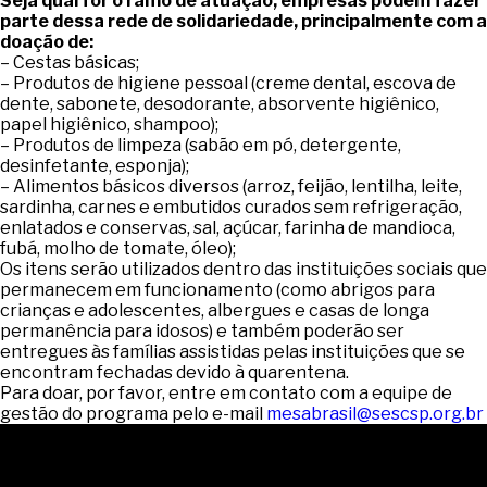
Seja qual for o ramo de atuação, empresas podem fazer
parte dessa rede de solidariedade, principalmente com a
doação de:
– Cestas básicas;
– Produtos de higiene pessoal (creme dental, escova de
dente, sabonete, desodorante, absorvente higiênico,
papel higiênico, shampoo);
– Produtos de limpeza (sabão em pó, detergente,
desinfetante, esponja);
– Alimentos básicos diversos (arroz, feijão, lentilha, leite,
sardinha, carnes e embutidos curados sem refrigeração,
enlatados e conservas, sal, açúcar, farinha de mandioca,
fubá, molho de tomate, óleo);
Os itens serão utilizados dentro das instituições sociais que
permanecem em funcionamento (como abrigos para
crianças e adolescentes, albergues e casas de longa
permanência para idosos) e também poderão ser
entregues às famílias assistidas pelas instituições que se
encontram fechadas devido à quarentena.
Para doar, por favor, entre em contato com a equipe de
gestão do programa pelo e-mail
mesabrasil@sescsp.org.br