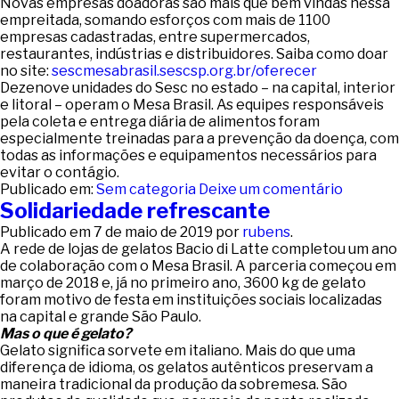
Novas empresas doadoras são mais que bem vindas nessa
empreitada, somando esforços com mais de 1100
empresas cadastradas, entre supermercados,
restaurantes, indústrias e distribuidores. Saiba como doar
no site:
sescmesabrasil.sescsp.org.br/oferecer
Dezenove unidades do Sesc no estado – na capital, interior
e litoral – operam o Mesa Brasil. As equipes responsáveis
pela coleta e entrega diária de alimentos foram
especialmente treinadas para a prevenção da doença, com
todas as informações e equipamentos necessários para
evitar o contágio.
Publicado em:
Sem categoria
Deixe um comentário
Solidariedade refrescante
Publicado em
7 de maio de 2019
por
rubens
.
A rede de lojas de gelatos Bacio di Latte completou um ano
de colaboração com o Mesa Brasil. A parceria começou em
março de 2018 e, já no primeiro ano, 3600 kg de gelato
foram motivo de festa em instituições sociais localizadas
na capital e grande São Paulo.
Mas o que é gelato?
Gelato significa sorvete em italiano. Mais do que uma
diferença de idioma, os gelatos autênticos preservam a
maneira tradicional da produção da sobremesa. São