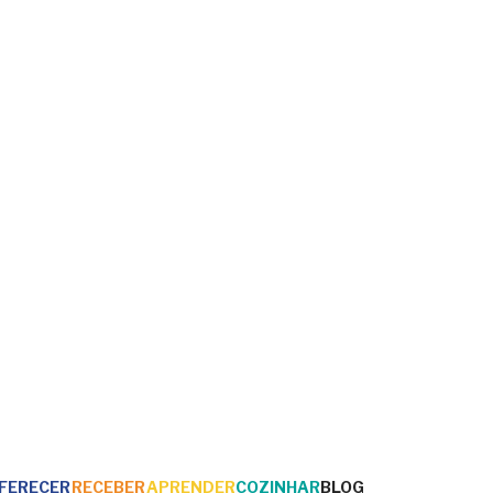
FERECER
RECEBER
APRENDER
COZINHAR
BLOG